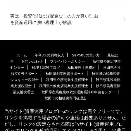
実は、投資信託は分配金なしの方が良い理
由を資産運用に強い税理士が解説
ホーム
年利3%の利息収入
S&P500の買い方
最新記
事
お問い合わせ
プライバシーポリシー
新宿風俗確定申告
センター
税理士試験ブログ
秋田税理士事務所
秋田県会社
設立0円サポート
秋田県創業融資サポート
秋田県の税務調査
レスキュー税理士
秋田県介護開業支援税理士
秋田県建設業開
業支援税理士
秋田県の飲食店開業支援税理士
秋田県美容室開
業支援税理士
秋田県産業廃棄物収集運搬業許可申請センター
秋田市の相続税専門税理士
当サイト(資産運用ブログ)へのリンクは完全フリーです。
リンクを掲載する場合の許可や連絡は必要ありません。た