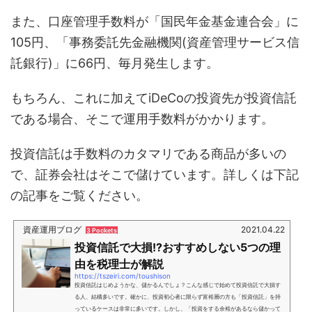
また、口座管理手数料が「国民年金基金連合会」に
105円、「事務委託先金融機関(資産管理サービス信
託銀行)」に66円、毎月発生します。
もちろん、これに加えてiDeCoの投資先が投資信託
である場合、そこで運用手数料がかかります。
投資信託は手数料のカタマリである商品が多いの
で、証券会社はそこで儲けています。詳しくは下記
の記事をご覧ください。
資産運用ブログ
2021.04.22
3 Pockets
投資信託で大損!?おすすめしない5つの理
由を税理士が解説
https://tszeiri.com/toushison
投資信託はじめようかな、儲かるんでしょ？こんな感じで始めて投資信託で大損す
る人、結構多いです。確かに、投資初心者に限らず富裕層の方も「投資信託」を持
っているケースは非常に多いです。しかし、「投資をする余裕があるなら儲かって