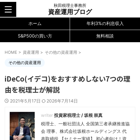
秋田税理士事務所
資産運用ブログ
ホーム
年利3%の利息収入
S&P500の買い方
無料相談
HOME
>
資産運用
>
その他の資産運用
>
その他の資産運用
iDeCo(イデコ)をおすすめしない7つの理
由を税理士が解説
2021年5月17日
2026年7月14日
投資家税理士 / 坂根 崇真
税理士、一般社団法人 全国第三者承継推進協
会 理事、株式会社坂根ホールディングス 代
表取締役 【セミナー実績】 初心者向け！資