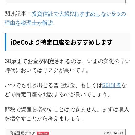
いるだろう」と思うかもしれませんが、意外にも、大損している方がほとんどなの
はあまり知られていません。この記事では投資家税理士 坂根が解説します。 銀行や
関連記事：
投資信託で大損!?おすすめしない5つの
FPがすすめる投資信託は手数料が高い あなた（投資家）の儲けと銀行やFPの儲けは
イコールではない ネット証券で、自身で銘柄選定を...
理由を税理士が解説
iDeCoより特定口座をおすすめします
60歳までお金が固定されるのは、いまの変化の早い
時代においてはリスクが高いです。
いつでも引き出せる普通預金、もしくは
SBI証券
な
どで特定口座を開設するのが良いでしょう。
節税で資産を増やすことはできません。まずは収入
を増やすことから考えましょう。
資産運用ブログ
2021.04.03
1 Pocket