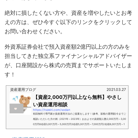
絶対に損したくない方や、資産を増やしたいとお考
えの方は、ぜひ今すぐ以下のリンクをクリックして
お問い合わせください。
外資系証券会社で預入資産額2億円以上の方のみを
担当してきた独立系ファイナンシャルアドバイザー
が、口座開設から株式の売買までサポートいたしま
す！
資産運用ブログ
2021.03.27
【資産2,000万円以上なら無料】やさし
い資産運用相談
https://tszeiri.com/sodan
初回無料で専門家が資産運用方法のご提案をします！(参考、坂根の運用額)今までご
相談いただいた方の例（2021年～2023年）おおよその資産額人数2,000万円～3,00
0万円6名様3,001万円～5,000万円3名様5,001万円～7,000万円2名様8,001万円～1
億円3名様1億円～2億円5名様2億円～3億円1名様3億円～4億円1名様4億円～5億円2
名様この相談サービスでは、次の悩みを解決します。こんな方におすすめ資産運用