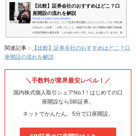
【比較】証券会社のおすすめはどこ？口
座開設の流れを解説
https://tszeiri.com/shoken
株や社債を買いたいけど、どこで証券口座を開設したらいいんでしょうか？初心者
の方はネット証券「」が良いでしょう。米国ETFの買い付け手数料が無料で国内株
の売買手数料も最安水準、しかも使いやすいです。わたしもを使っていますが、初
心者におすすめです。この記事では、投資家税理士 坂根が解説します。 日本のイン
フレ目標率は2％、預金で寝かせておくと資産が目減りする 坂根のNISA口座の利益
関連記事：
【比較】証券会社のおすすめはどこ？口
状況を以下で公開しています 初心者におすすめの証券会社は、ネット証券の資産は
預金だけ？証券口座を開設しないと損する3つの理由1...
座開設の流れを解説
＼手数料が業界最安レベル！／
国内株式個人取引シェアNo.1！はじめての口
座開設ならSBI証券。
ネットでかんたん、5分で口座開設。