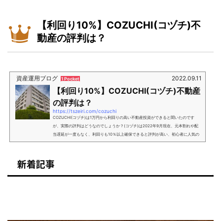
ら手数料無料で購入できるS&P500への投資は、長期的な資産成長を目指す投資家に
とって魅力的な選択肢として近年人気を集めています。この指数はアメリカ経済の
幅広い断面をカバーしており、多様な業界の大手企...
【利回り10%】COZUCHI(コヅチ)不
動産の評判は？
資産運用ブログ
2022.09.11
1 Pocket
【利回り10%】COZUCHI(コヅチ)不動産
の評判は？
https://tszeiri.com/cozuchi
COZUCHI(コヅチ)は1万円から利回りの高い不動産投資ができると聞いたのです
が、実際の評判はどうなのでしょうか？(コヅチ)は2022年9月現在、元本割れや配
当遅延が一度もなく、利回りも10％以上確保できると評判が高い、初心者に人気の
不動産クラウドファンディングサービスです。は、たったの1万円から投資を始める
ことができます。一般的な不動産投資と異なりローンを組む必要がないため、不動
新着記事
産投資に不安をもつ方でも低リスクで手軽に始めることが可能です。 元本割れが起
きていないため、実際に投資している人の評判は良い 想定...