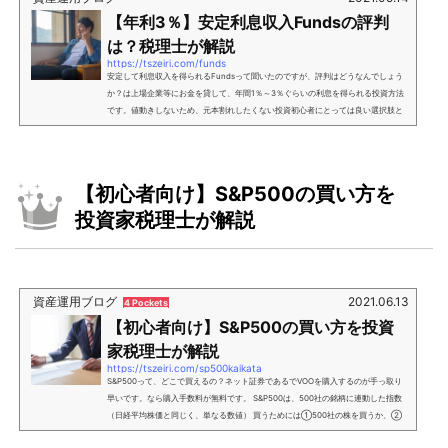
【年利3％】安定利息収入Fundsの評判
は？税理士が解説
https://tszeiri.com/funds
安定して利息収入を得られるFundsって聞いたのですが、評判はどうなんでしょう
か？は上場企業等にお金を貸して、年間1％～3％ぐらいの利息を得られる投資方法
です。値動きしないため、元本割れしたくない投資初心者にとっては良い選択肢と
なるでしょう。この記事では、安定した利息収入を得られると評判のについて、投
資家税理士 坂根が解説します。実際の利用者に当社独自のアンケートもとっていま
すので参考にしてみてください。 の利回りは年1%～3%程度(ものによっては6%)の
ため、定期預金やネットで買える社債より高利回り 投資...
【初心者向け】S&P500の買い方を
投資家税理士が解説
資産運用ブログ
2021.06.13
4 Pockets
【初心者向け】S&P500の買い方を投資
家税理士が解説
https://tszeiri.com/sp500kaikata
S&P500って、どこで買えるの？ネット証券であるでVOOを購入するのが手っ取り
早いです。なら購入手数料が無料です。 S&P500は、500社の銘柄に連動した指数
（日経平均株価と同じく、単なる数値） 買うためには①500社の株を買うか、②
投資信託・ETFを買うかの2択 S&P500に連動する銘柄(ETF)は「VOO」が有名→な