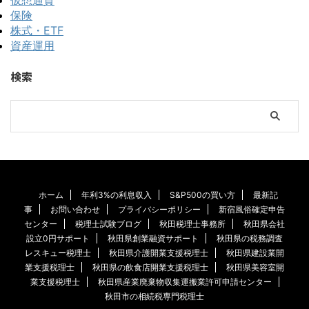
保険
株式・ETF
資産運用
検索
ホーム
年利3%の利息収入
S&P500の買い方
最新記
事
お問い合わせ
プライバシーポリシー
新宿風俗確定申告
センター
税理士試験ブログ
秋田税理士事務所
秋田県会社
設立0円サポート
秋田県創業融資サポート
秋田県の税務調査
レスキュー税理士
秋田県介護開業支援税理士
秋田県建設業開
業支援税理士
秋田県の飲食店開業支援税理士
秋田県美容室開
業支援税理士
秋田県産業廃棄物収集運搬業許可申請センター
秋田市の相続税専門税理士