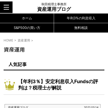
秋田税理士事務所
資産運用ブログ
ホーム
年利3%の利息収入
S&P500の買い方
無料相談
HOME
>
資産運用
>
資産運用
人気記事
【年利3％】安定利息収入Fundsの評
判は？税理士が解説
資産運用ブログ
2021.05.14