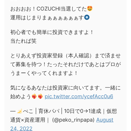
おおおお！COZUCHI当選してた
運用はじまりまぁぁぁぁぁぁす
初心者でも簡単に投資できますよ！
当たれば笑
とりあえず投資家登録（本人確認）まで済ませ
て募集を待つ！たったそれだけであとはプロが
うまーくやってくれますよ！
気になるあなたは投資家に向いてます。一緒に
始めよう
pic.twitter.com/ycefAcc0u6
—
ぺこ | 育休パパ | 10日で0→1達成｜仮想
通貨×資産運用｜ (@peko_rinpapa)
August
24, 2022