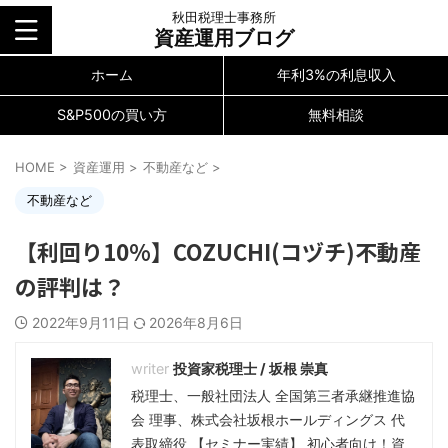
秋田税理士事務所
資産運用ブログ
ホーム
年利3%の利息収入
S&P500の買い方
無料相談
HOME
>
資産運用
>
不動産など
>
不動産など
【利回り10%】COZUCHI(コヅチ)不動産
の評判は？
2022年9月11日
2026年8月6日
投資家税理士 / 坂根 崇真
税理士、一般社団法人 全国第三者承継推進協
会 理事、株式会社坂根ホールディングス 代
表取締役 【セミナー実績】 初心者向け！資