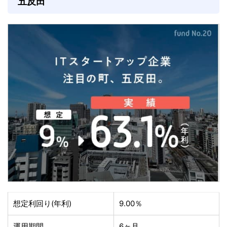
五反田
想定利回り(年利)
9.00％
運用期間
6ヶ月