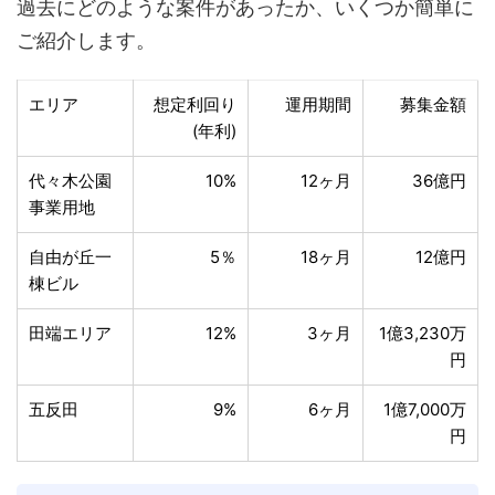
過去にどのような案件があったか、いくつか簡単に
ご紹介します。
エリア
想定利回り
運用期間
募集金額
(年利)
代々木公園
10%
12ヶ月
36億円
事業用地
自由が丘一
5％
18ヶ月
12億円
棟ビル
田端エリア
12%
3ヶ月
1億3,230万
円
五反田
9%
6ヶ月
1億7,000万
円