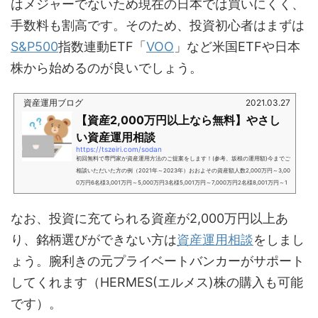
はメジャーでないため現在の日本では買いにくく、
手数料も割高です。そのため、投資初心者はまずは
S&P500
指数連動ETF「
VOO
」など米国ETFや日本
株から始めるのが良いでしょう。
資産運用ブログ
2021.03.27
【資産2,000万円以上なら無料】やさし
い資産運用相談
https://tszeiri.com/sodan
初回無料で専門家が資産運用方法のご提案をします！(参考、坂根の運用額)今までご
相談いただいた方の例（2021年～2023年）おおよその資産額人数2,000万円～3,00
0万円6名様3,001万円～5,000万円3名様5,001万円～7,000万円2名様8,001万円～1
億円3名様1億円～2億円5名様2億円～3億円1名様3億円～4億円1名様4億円～5億円2
名様この相談サービスでは、次の悩みを解決します。こんな方におすすめ資産運用
なお、投資に充てられる資産が2,000万円以上あ
はほぼ初心者のため、信頼できるアドバイザーを探している。インターネットを使
った自分だけの運用は時間がなく、リスクも高いと感じてい...
り、銘柄選びができない方は
資産運用相談
をしまし
ょう。腕利きの元プライベートバンカーがサポート
してくれます（HERMES(エルメス)株の購入も可能
です）。