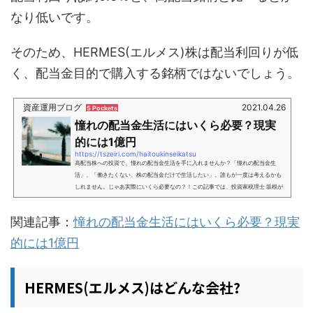
なり低いです。
そのため、HERMES(エルメス)株は配当利回りが低
く、配当金目的で購入する銘柄ではないでしょう。
資産運用ブログ
2021.04.26
5 Pockets
憧れの配当金生活にはいくら必要？現実
的には1億円
https://tszeiri.com/haitoukinseikatsu
高配当株への投資で、憧れの配当金生活を手に入れませんか？「憧れの配当金生
活」、「働きたくない、株の配当金だけで生活したい」。誰もが一度は考えるかも
しれません。じゃあ実際にいくら必要なの？！この記事では、投資家税理士 坂根が
解説します。 配当金生活に必要なお金のリアルな目安は1億円→金額は家族構成等に
よって異なる(目安は後述) 高配当株の利回りの目安は年3～5% 高配当株の具体的な
関連記事：
憧れの配当金生活にはいくら必要？現実
銘柄はVYM、で簡単に買える 配当金は高ければ高い程いいというわけではない 元本
割れリスクが怖い場合、原則元本割れしない年利1-...
的には1億円
HERMES(エルメス)はどんな会社?