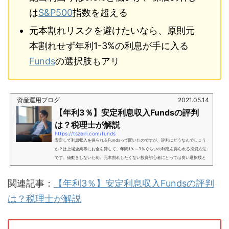
は
S&P500
指数を超える
元本割れリスクを避けたいなら、原則元
本割れせず年利1-3%の利息が手に入る
Funds
の選択肢もアリ
資産運用ブログ
2021.05.14
【年利3％】安定利息収入Fundsの評判
は？税理士が解説
https://tszeiri.com/funds
安定して利息収入を得られるFundsって聞いたのですが、評判はどうなんでしょう
か？は上場企業等にお金を貸して、年間1％～3％ぐらいの利息を得られる投資方法
です。値動きしないため、元本割れしたくない投資初心者にとっては良い選択肢と
なるでしょう。この記事では、安定した利息収入を得られると評判のについて、投
資家税理士 坂根が解説します。実際の利用者に当社独自のアンケートもとっていま
関連記事：
【年利3％】安定利息収入Fundsの評判
すので参考にしてみてください。 の利回りは年1%～3%程度(ものによっては6%)の
ため、定期預金やネットで買える社債より高利回り 投資...
は？税理士が解説