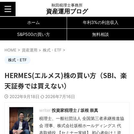
秋田税理士事務所
資産運用ブログ
ホーム
年利3%の利息収入
S&P500の買い方
無料相談
HOME
>
資産運用
>
株式・ETF
>
株式・ETF
HERMES(エルメス)株の買い方（SBI、楽
天証券では買えない）
2022年9月18日
2026年7月16日
投資家税理士 / 坂根 崇真
税理士、一般社団法人 全国第三者承継推進協
会 理事、株式会社坂根ホールディングス 代
表取締役 【セミナー実績】 初心者向け！資