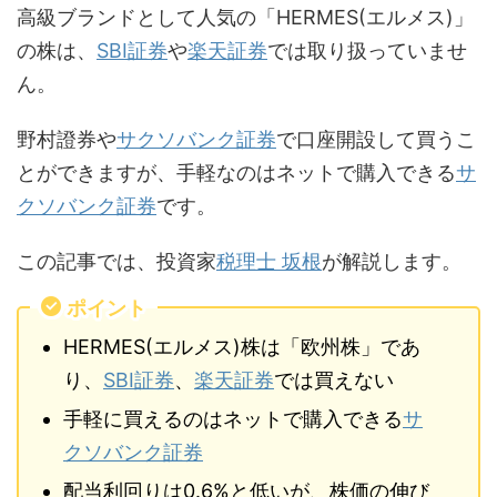
高級ブランドとして人気の「HERMES(エルメス)」
の株は、
SBI証券
や
楽天証券
では取り扱っていませ
ん。
野村證券や
サクソバンク証券
で口座開設して買うこ
とができますが、手軽なのはネットで購入できる
サ
クソバンク証券
です。
この記事では、投資家
税理士 坂根
が解説します。
ポイント
HERMES(エルメス)株は「欧州株」であ
り、
SBI証券
、
楽天証券
では買えない
手軽に買えるのはネットで購入できる
サ
クソバンク証券
配当利回りは0.6%と低いが、株価の伸び