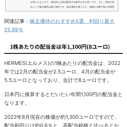
お得じゃないので、基本的には現金配当する株式の方が良いです。また、現在の流
れとして株主優待は縮小傾向です。株主優待が無くなり、株価も大幅下落の可能性
があるので気を付けましょう。この記事では、投資家税理士 坂根が解説します。株
主優待銘柄はおすすめしない株主優待のおすすめ（人気銘柄）5選ビックカメラ吉野
関連記事：
株主優待のおすすめ5選、利回り最大
家トリドールスシロー高島屋株主優待を含めた利回りは0.7～4%程度。ただし、ヘ
ビーユーザーなら最大25.89%。株式投資は元本割れリスク...
25.89％
1株あたりの配当金は年1,100円(8ユーロ)
HERMES(エルメス)の1株あたりの配当金は、2022
年では2月の配当金が2.5ユーロ、4月の配当金が
5.5ユーロとなっており、合計で8ユーロです。
日本円に換算するとだいたい年間1,100円の配当金と
なります。
2022年8月現在の株価が約1,300ユーロですので、
配当利回りは約0.6％と、高配当銘柄と比べるとか