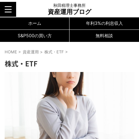
秋田税理士事務所
資産運用ブログ
ホーム
年利3%の利息収入
S&P500の買い方
無料相談
HOME
>
資産運用
>
株式・ETF
>
株式・ETF