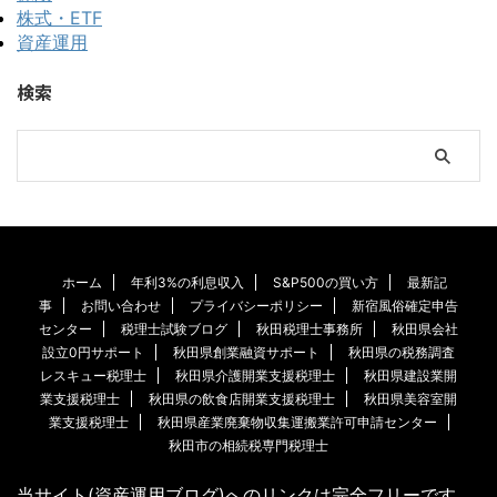
株式・ETF
資産運用
検索
ホーム
年利3%の利息収入
S&P500の買い方
最新記
事
お問い合わせ
プライバシーポリシー
新宿風俗確定申告
センター
税理士試験ブログ
秋田税理士事務所
秋田県会社
設立0円サポート
秋田県創業融資サポート
秋田県の税務調査
レスキュー税理士
秋田県介護開業支援税理士
秋田県建設業開
業支援税理士
秋田県の飲食店開業支援税理士
秋田県美容室開
業支援税理士
秋田県産業廃棄物収集運搬業許可申請センター
秋田市の相続税専門税理士
当サイト(資産運用ブログ)へのリンクは完全フリーです。