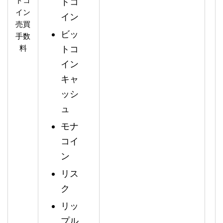
トコ
トコ
イン
イン
売買
ビッ
手数
料
トコ
イン
キャ
ッシ
ュ
モナ
コイ
ン
リス
ク
リッ
プル