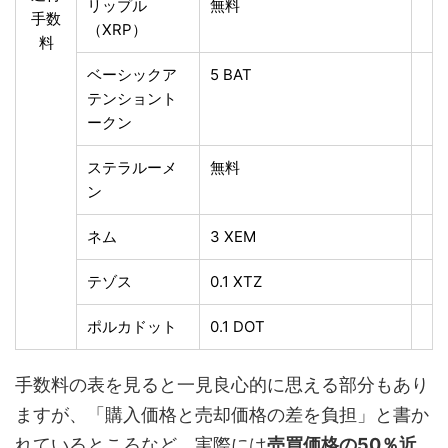
リップル
無料
手数
（XRP）
料
ベーシックア
5 BAT
テンショント
ークン
ステラルーメ
無料
ン
ネム
3 XEM
テゾス
0.1 XTZ
ポルカドット
0.1 DOT
手数料の表を見ると一見良心的に思える部分もあり
ますが、「購入価格と売却価格の差を負担」と書か
れているところなど、実際には
売買価格の50％近