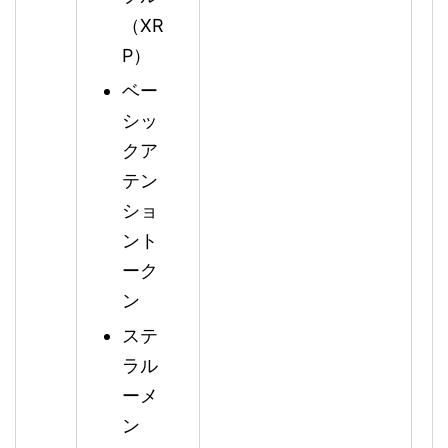
（XR
P）
ベー
シッ
クア
テン
ショ
ント
ーク
ン
ステ
ラル
ーメ
ン