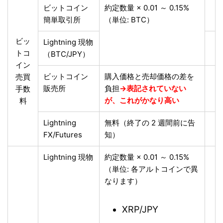
ビットコイン
約定数量 × 0.01 ～ 0.15%
簡単取引所
（単位: BTC）
ビッ
Lightning 現物
トコ
（BTC/JPY）
イン
ビットコイン
購入価格と売却価格の差を
売買
販売所
負担
→表記されていない
手数
が、これがかなり高い
料
Lightning
無料（終了の 2 週間前に告
FX/Futures
知）
Lightning 現物
約定数量 × 0.01 ～ 0.15%
（単位: 各アルトコインで異
なります）
XRP/JPY