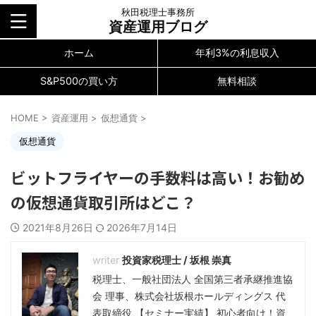
秋田税理士事務所
資産運用ブログ
ホーム
年利3%の利息収入
S&P500の買い方
無料相談
HOME
>
資産運用
>
仮想通貨
>
仮想通貨
ビットフライヤーの手数料は高い！お勧め
の仮想通貨取引所はどこ？
2021年8月26日
2026年7月14日
投資家税理士 / 坂根 崇真
税理士、一般社団法人 全国第三者承継推進協
会 理事、株式会社坂根ホールディングス 代
表取締役 【セミナー実績】 初心者向け！資