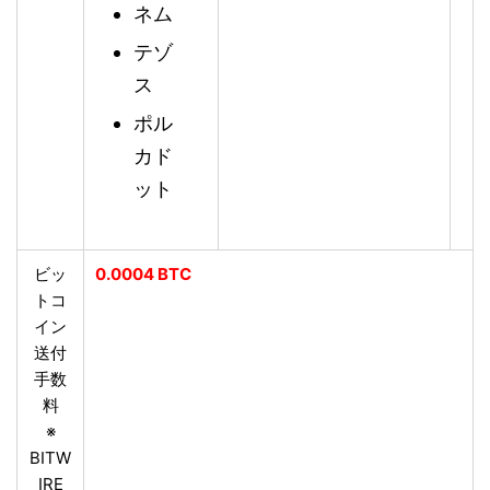
ネム
テゾ
ス
ポル
カド
ット
ビッ
0.0004 BTC
トコ
イン
送付
手数
料
※
BITW
IRE