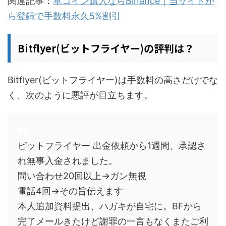
関連記事：
草コイン購入ならBinance｜当サイトか
の取扱銘柄数や手数料の安さで強く、仮想通貨取引を行うのであれば避けては通れ
ない取引所です。Binanceでは国内の取引所では買え...
ら登録で手数料永久5%割引
Bitflyer(ビットフライヤー)の評判は？
Bitflyer(ビットフライヤー)は手数料の高さだけでな
く、次のように悪評が目立ちます。
ビットフライヤー 出金依頼から1週間、承認さ
れ無事入金されました。
問い合わせ20回以上→ガン無視
電話4回→その旨伝えます
本人追加資料提出、ハガキが自宅に。BFから
完了メールきたけど謝罪の一言もなくまたご利