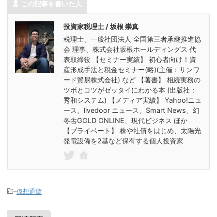
この記事を書いた人
投資家税理士 / 坂根 崇真
税理士、一般社団法人 全国第三者承継推進協
会 理事、株式会社坂根ホールディングス 代
表取締役 【セミナー実績】 初心者向け！資
産形成手法と税金セミナー(略)(主催：サンワ
ード貿易株式会社) など 【著書】 相続実務の
ツボとコツがゼッタイにわかる本 (出版社：
秀和システム) 【メディア実績】 Yahoo!ニュ
ース、livedoor ニュース、Smart News、幻
冬舎GOLD ONLINE、現代ビジネス ほか
【プライベート】 株や社債をはじめ、太陽光
発電設備を2基など保有する個人投資家
-
仮想通貨