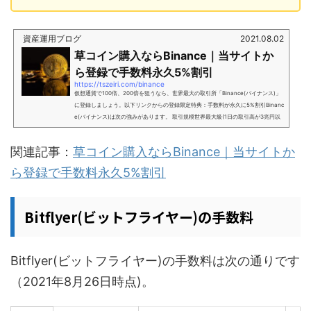
資産運用ブログ
2021.08.02
草コイン購入ならBinance｜当サイトか
ら登録で手数料永久5%割引
https://tszeiri.com/binance
仮想通貨で100倍、200倍を狙うなら、世界最大の取引所「Binance(バイナンス)」
に登録しましょう。以下リンクからの登録限定特典：手数料が永久に5%割引Binanc
e(バイナンス)は次の強みがあります。 取引規模世界最大級(1日の取引高が3兆円以
上) 手数料の安さが最安水準 取扱銘柄の数250以上(国内の取引所の20倍以上)Binan
ce(バイナンス)は、国内の仮想通貨取引所(コインチェック等)とは比較にならない程
関連記事：
草コイン購入ならBinance｜当サイトか
の取扱銘柄数や手数料の安さで強く、仮想通貨取引を行うのであれば避けては通れ
ない取引所です。Binanceでは国内の取引所では買え...
ら登録で手数料永久5%割引
Bitflyer(ビットフライヤー)の手数料
Bitflyer(ビットフライヤー)の手数料は次の通りです
（2021年8月26日時点)。