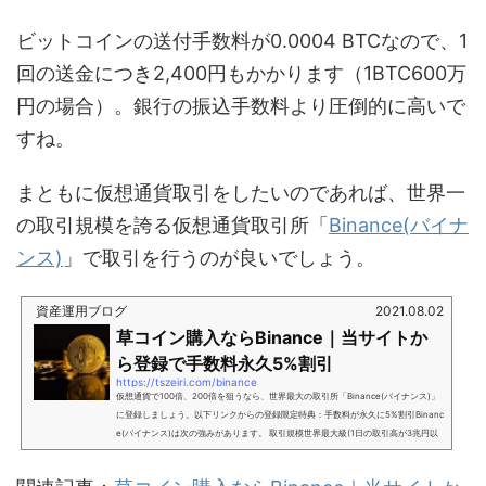
ビットコインの送付手数料が0.0004 BTCなので、1
回の送金につき2,400円もかかります（1BTC600万
円の場合）。銀行の振込手数料より圧倒的に高いで
すね。
まともに仮想通貨取引をしたいのであれば、世界一
の取引規模を誇る仮想通貨取引所「
Binance(バイナ
ンス)
」で取引を行うのが良いでしょう。
資産運用ブログ
2021.08.02
草コイン購入ならBinance｜当サイトか
ら登録で手数料永久5%割引
https://tszeiri.com/binance
仮想通貨で100倍、200倍を狙うなら、世界最大の取引所「Binance(バイナンス)」
に登録しましょう。以下リンクからの登録限定特典：手数料が永久に5%割引Binanc
e(バイナンス)は次の強みがあります。 取引規模世界最大級(1日の取引高が3兆円以
上) 手数料の安さが最安水準 取扱銘柄の数250以上(国内の取引所の20倍以上)Binan
ce(バイナンス)は、国内の仮想通貨取引所(コインチェック等)とは比較にならない程