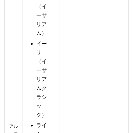
（イ
ーサ
リア
ム）
イー
サ
（イ
ーサ
リア
ムク
ラシ
ッ
ク）
ライ
アル