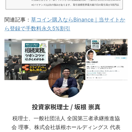
e(バイナンス)は次の強みがあります。 取引規模世界最大級(1日の取引高が3兆円以
上) 手数料の安さが最安水準 取扱銘柄の数250以上(国内の取引所の20倍以上)Binan
ce(バイナンス)は、国内の仮想通貨取引所(コインチェック等)とは比較にならない程
関連記事：
草コイン購入ならBinance｜当サイトか
の取扱銘柄数や手数料の安さで強く、仮想通貨取引を行うのであれば避けては通れ
ない取引所です。Binanceでは国内の取引所では買え...
ら登録で手数料永久5%割引
投資家税理士 / 坂根 崇真
税理士、一般社団法人 全国第三者承継推進協
会 理事、株式会社坂根ホールディングス 代表