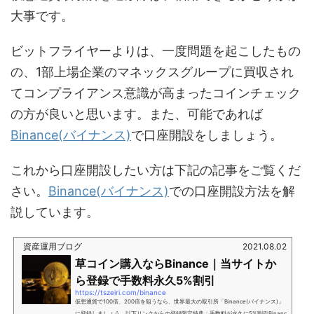
大事です。
ビットフライヤーよりは、一度問題を起こしたもの
の、1部上場企業のマネックスグループに買収され
てコンプライアンス意識が高まったコインチェック
の方が良いと思います。また、可能であれば
Binance(バイナンス)
で口座開設をしましょう。
これから口座開設したい方は下記の記事をご覧くだ
さい。
Binance(バイナンス)
での口座開設方法を解
説しています。
資産運用ブログ
2021.08.02
草コイン購入ならBinance｜当サイトか
ら登録で手数料永久5%割引
https://tszeiri.com/binance
仮想通貨で100倍、200倍を狙うなら、世界最大の取引所「Binance(バイナンス)」
に登録しましょう。以下リンクからの登録限定特典：手数料が永久に5%割引Binanc