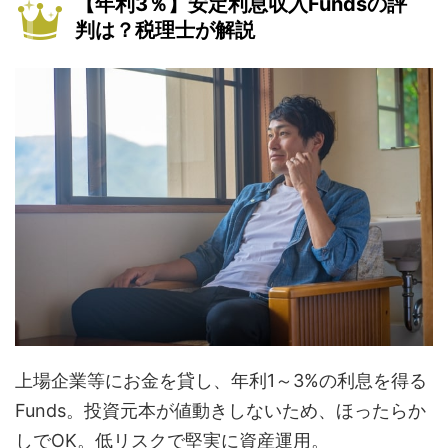
【年利3％】安定利息収入Fundsの評
判は？税理士が解説
上場企業等にお金を貸し、年利1～3%の利息を得る
Funds。投資元本が値動きしないため、ほったらか
しでOK。低リスクで堅実に資産運用。