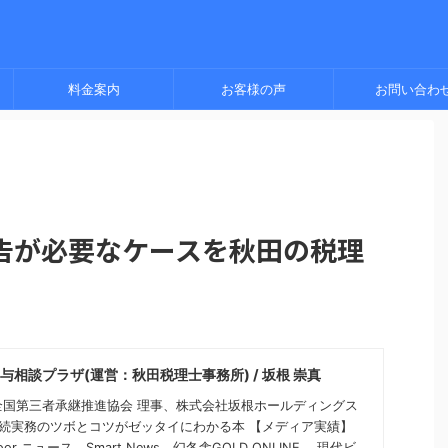
料金案内
お客様の声
お問い合わ
告が必要なケースを秋田の税理
与相談プラザ(運営：秋田税理士事務所) / 坂根 崇真
全国第三者承継推進協会 理事、株式会社坂根ホールディングス
相続実務のツボとコツがゼッタイにわかる本 【メディア実績】
door ニュース、Smart News、幻冬舎GOLD ONLINE 、現代ビ