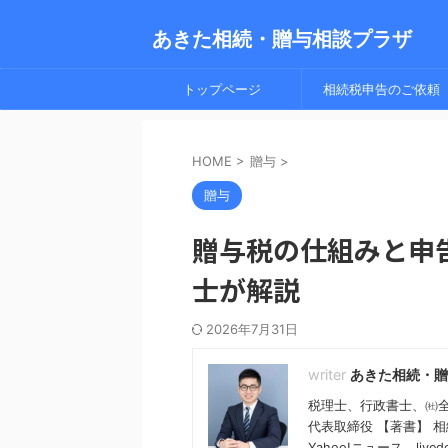
あきた相続・贈与相談プラザ
トップページ
相続税申告のご依頼
HOME
>
贈与
>
贈与
贈与税の仕組みと申
士が解説
2026年7月31日
あきた相続・贈
税理士、行政書士、㈳
代表取締役 【著書】 
Yahoo!ニュース、live