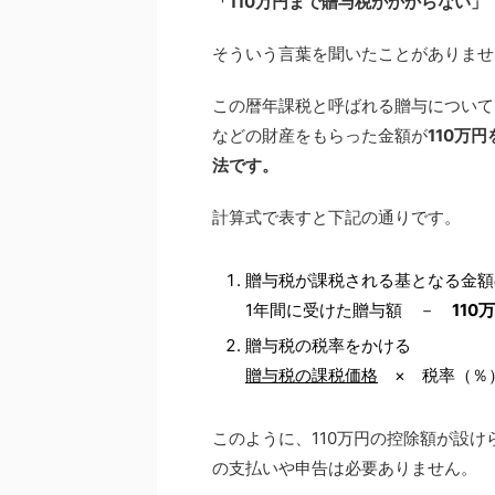
「110万円まで贈与税がかからない」
そういう言葉を聞いたことがありませ
この暦年課税と呼ばれる贈与について
などの財産をもらった金額が
110万
法です。
計算式で表すと下記の通りです。
贈与税が課税される基となる金額
1年間に受けた贈与額 －
110
贈与税の税率をかける
贈与税の課税価格
× 税率（％
このように、110万円の控除額が設け
の支払いや申告は必要ありません。