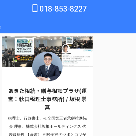
018-853-8227
せ
あきた相続・贈与相談プラザ(運
営：秋田税理士事務所) / 坂根 崇
真
税理士、行政書士、㈳全国第三者承継推進協
会 理事、株式会社坂根ホールディングス 代
表取締役 【著書】 相続実務のツボとコツが