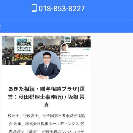
018-853-8227
せ
あきた相続・贈与相談プラザ(運
営：秋田税理士事務所) / 坂根 崇
真
税理士、行政書士、㈳全国第三者承継推進協
会 理事、株式会社坂根ホールディングス 代
表取締役 【著書】 相続実務のツボとコツが