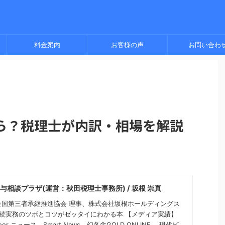
料金案内
お客様の声
お問い合わ
ら？税理士が内訳・相場を解説
与相談プラザ(運営：秋田税理士事務所) / 坂根 崇真
全国第三者承継推進協会 理事、株式会社坂根ホールディングス
相続実務のツボとコツがゼッタイにわかる本 【メディア実績】
door ニュース、Smart News、幻冬舎GOLD ONLINE 、現代ビ