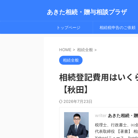
あきた相続・贈与相談プラザ
トップページ
相続税申告のご依頼
HOME
>
相続全般
>
相続全般
相続登記費用はいく
【秋田】
2026年7月23日
あきた相続・贈
税理士、行政書士、㈳
代表取締役 【著書】 
Yahoo!ニュース、live