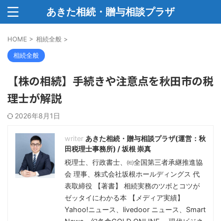
あきた相続・贈与相談プラザ
HOME
>
相続全般
>
相続全般
【株の相続】手続きや注意点を秋田市の税
理士が解説
2026年8月1日
あきた相続・贈与相談プラザ(運営：秋
田税理士事務所) / 坂根 崇真
税理士、行政書士、㈳全国第三者承継推進協
会 理事、株式会社坂根ホールディングス 代
表取締役 【著書】 相続実務のツボとコツが
ゼッタイにわかる本 【メディア実績】
Yahoo!ニュース、livedoor ニュース、Smart