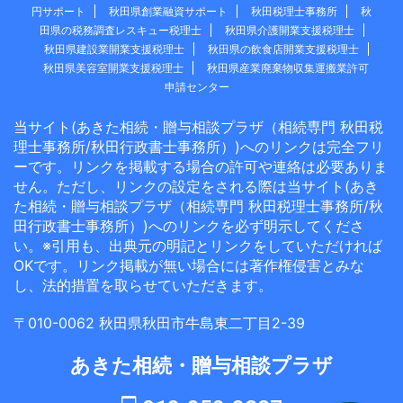
円サポート
秋田県創業融資サポート
秋田税理士事務所
秋
田県の税務調査レスキュー税理士
秋田県介護開業支援税理士
秋田県建設業開業支援税理士
秋田県の飲食店開業支援税理士
秋田県美容室開業支援税理士
秋田県産業廃棄物収集運搬業許可
申請センター
当サイト(あきた相続・贈与相談プラザ（相続専門 秋田税
理士事務所/秋田行政書士事務所）)へのリンクは完全フリ
ーです。リンクを掲載する場合の許可や連絡は必要ありま
せん。ただし、リンクの設定をされる際は当サイト(あき
た相続・贈与相談プラザ（相続専門 秋田税理士事務所/秋
田行政書士事務所）)へのリンクを必ず明示してくださ
い。※引用も、出典元の明記とリンクをしていただければ
OKです。リンク掲載が無い場合には著作権侵害とみな
し、法的措置を取らせていただきます。
〒010-0062 秋田県秋田市牛島東二丁目2-39
あきた相続・贈与相談プラザ